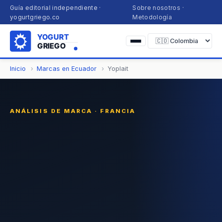
Guía editorial independiente ·
Sobre nosotros
·
yogurtgriego.co
Metodología
Inicio
Marcas en Ecuador
Yoplait
ANÁLISIS DE MARCA · FRANCIA