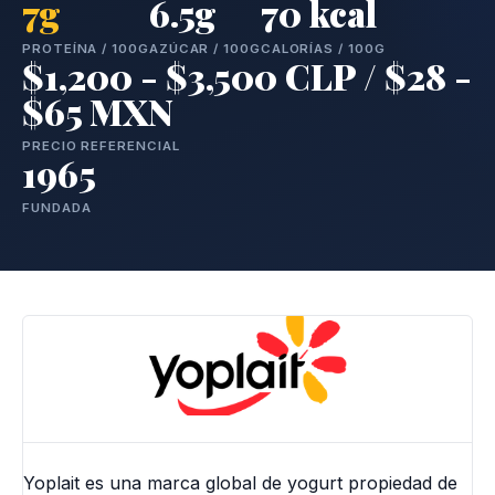
7g
6.5g
70 kcal
PROTEÍNA / 100G
AZÚCAR / 100G
CALORÍAS / 100G
$1,200 - $3,500 CLP / $28 -
$65 MXN
PRECIO REFERENCIAL
1965
FUNDADA
Yoplait es una marca global de yogurt propiedad de