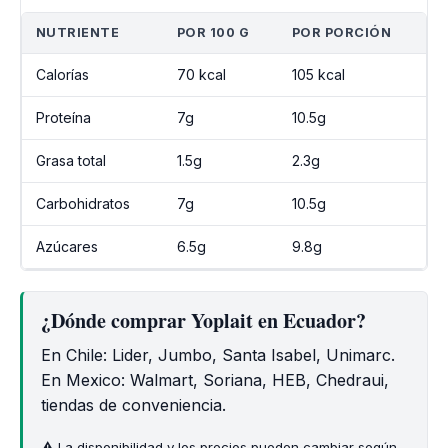
NUTRIENTE
POR 100 G
POR PORCIÓN
Calorías
70 kcal
105 kcal
Proteína
7g
10.5g
Grasa total
1.5g
2.3g
Carbohidratos
7g
10.5g
Azúcares
6.5g
9.8g
¿Dónde comprar Yoplait en Ecuador?
En Chile: Lider, Jumbo, Santa Isabel, Unimarc.
En Mexico: Walmart, Soriana, HEB, Chedraui,
tiendas de conveniencia.
⚠️ La disponibilidad y los precios pueden cambiar según