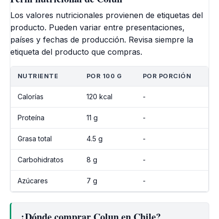
Los valores nutricionales provienen de etiquetas del
producto. Pueden variar entre presentaciones,
países y fechas de producción. Revisa siempre la
etiqueta del producto que compras.
NUTRIENTE
POR 100 G
POR PORCIÓN
Calorías
120 kcal
-
Proteína
11 g
-
Grasa total
4.5 g
-
Carbohidratos
8 g
-
Azúcares
7 g
-
¿Dónde comprar Colun en Chile?