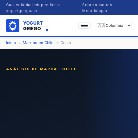
Guía editorial independiente ·
Sobre nosotros
·
yogurtgriego.co
Metodología
Inicio
Marcas en Chile
Colun
ANÁLISIS DE MARCA · CHILE