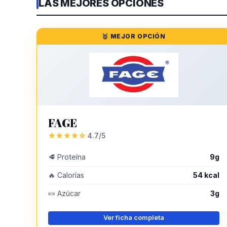
LAS MEJORES OPCIONES
🥇 MEJOR OPCIÓN
FAGE
★★★★☆
4.7/5
🥩 Proteína
9g
🔥 Calorías
54 kcal
🍬 Azúcar
3g
Ver ficha completa