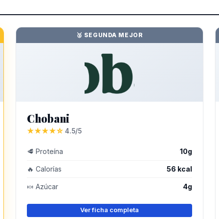
🥈 SEGUNDA MEJOR
Chobani
★★★★☆
4.5/5
🥩 Proteína
10g
🔥 Calorías
56 kcal
🍬 Azúcar
4g
Ver ficha completa