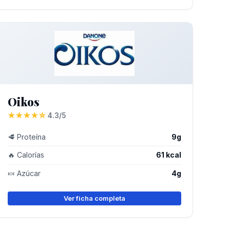
Oikos
★★★★☆
4.3/5
🥩 Proteína
9g
🔥 Calorías
61 kcal
🍬 Azúcar
4g
Ver ficha completa