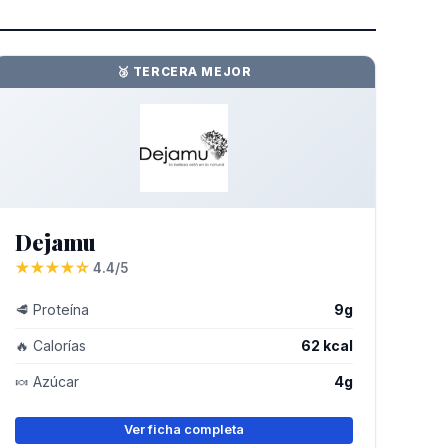
🥉 TERCERA MEJOR
Dejamu
★★★★☆
4.4/5
🥩 Proteína
9g
🔥 Calorías
62 kcal
🍬 Azúcar
4g
Ver ficha completa