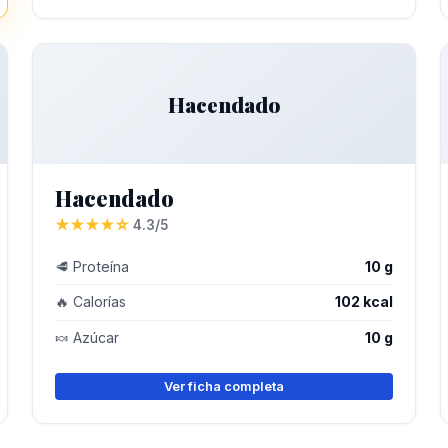
Hacendado
Hacendado
★★★★☆
4.3/5
🥩 Proteína
10 g
🔥 Calorías
102 kcal
🍬 Azúcar
10 g
Ver ficha completa