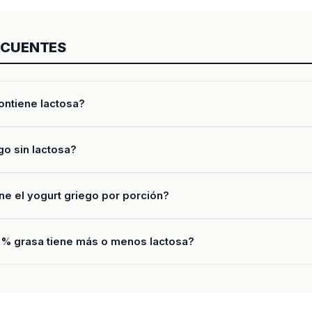
ECUENTES
ontiene lactosa?
go sin lactosa?
ne el yogurt griego por porción?
0 % grasa tiene más o menos lactosa?