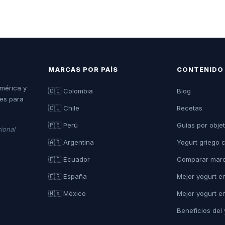
MARCAS POR PAÍS
CONTENIDO
américa y
🇨🇴 Colombia
Blog
es para
🇨🇱 Chile
Recetas
🇵🇪 Perú
Guías por objet
ional
🇦🇷 Argentina
Yogurt griego
🇪🇨 Ecuador
Comparar mar
🇪🇸 España
Mejor yogurt e
🇲🇽 México
Mejor yogurt e
Beneficios del 