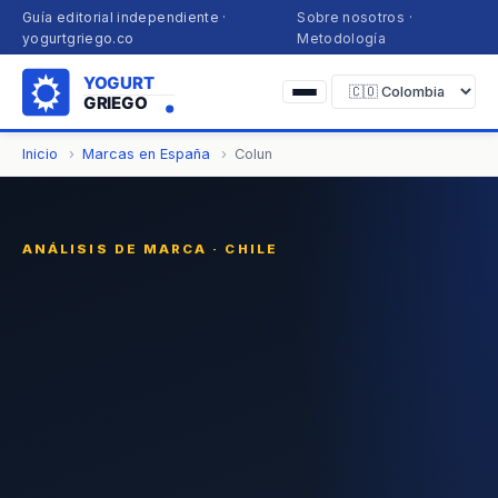
Guía editorial independiente ·
Sobre nosotros
·
yogurtgriego.co
Metodología
Inicio
Marcas en España
Colun
ANÁLISIS DE MARCA · CHILE