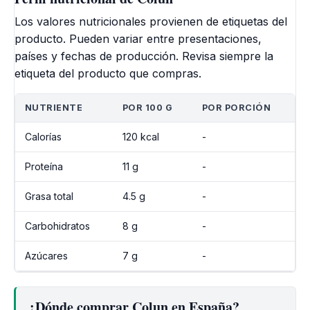
Los valores nutricionales provienen de etiquetas del
producto. Pueden variar entre presentaciones,
países y fechas de producción. Revisa siempre la
etiqueta del producto que compras.
NUTRIENTE
POR 100 G
POR PORCIÓN
Calorías
120 kcal
-
Proteína
11 g
-
Grasa total
4.5 g
-
Carbohidratos
8 g
-
Azúcares
7 g
-
¿Dónde comprar Colun en España?