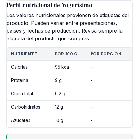
Perfil nutricional de Yogurísimo
Los valores nutricionales provienen de etiquetas del
producto. Pueden variar entre presentaciones,
países y fechas de producción. Revisa siempre la
etiqueta del producto que compras.
NUTRIENTE
POR 100 G
POR PORCIÓN
Calorías
95 kcal
-
Proteína
9 g
-
Grasa total
0.2 g
-
Carbohidratos
12 g
-
Azúcares
10 g
-