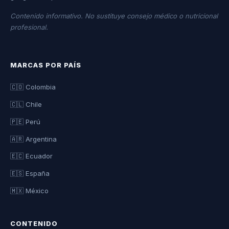
Contenido informativo. No sustituye consejo médico o nutricional
profesional.
MARCAS POR PAÍS
🇨🇴 Colombia
🇨🇱 Chile
🇵🇪 Perú
🇦🇷 Argentina
🇪🇨 Ecuador
🇪🇸 España
🇲🇽 México
CONTENIDO